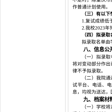
作普通计划使用。
（三）有以下
1.复试成绩低
2
.我校2
023
年
（四）拟录取
拟录取名单由
八、信息公
（一）拟录取
将对变动部分作出
律不予拟录取。
（二）我
院
通
试平台、电话、电
息，均视为送达，
九、档案材
（一）
学校
将