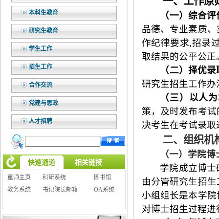
一、工作原
本科生教育
（一）综合评
品德、专业素质、
研究生教育
作纪律要求,招录
学生工作
取结果的公平公正
招生工作
（二）择优录
研究生招生工作办
合作交流
（三）以人为
党建与思政
策，及时发布考试
人才招聘
决考生在考试录取
二、组织机
（一）学院博
快速通道
相关链接
学院成立博士
重师主页
科研系统
图书馆
由分管研究生招生
教务系统
书记院长邮箱
OA系统
小组组长是本学院
对博士招生过程进