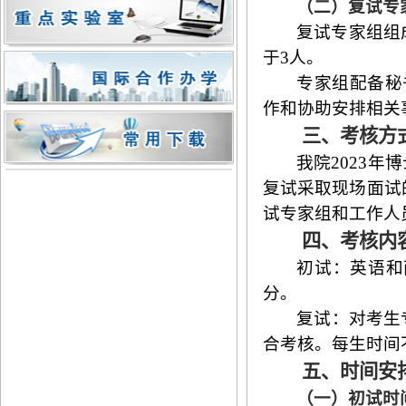
（
二
）复试专
复试专家组组
于3人
。
专家组
配备秘
作和协助安排相关
三、考核方
我
院
2
023
年博
复试采取现场面试
试专家组和工作人
四、考核内
初试：英语和
分。
复试：对考生
合考核。每生时间
五、时间安
（一）初试时