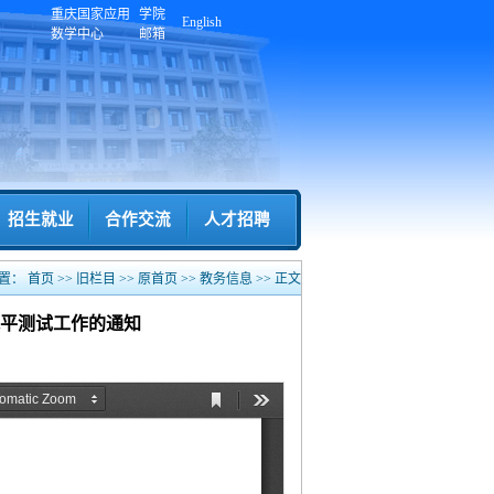
重庆国家应用
学院
English
数学中心
邮箱
招生就业
合作交流
人才招聘
置：
首页
>>
旧栏目
>>
原首页
>>
教务信息
>>
正文
话水平测试工作的通知