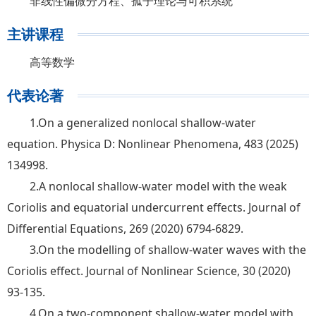
非线性偏微分方程、孤子理论与可积系统
主讲课程
高等数学
代表论著
1.On a generalized nonlocal shallow-water
equation. Physica D: Nonlinear Phenomena, 483 (2025)
134998.
2.A nonlocal shallow-water model with the weak
Coriolis and equatorial undercurrent effects. Journal of
Differential Equations, 269 (2020) 6794-6829.
3.On the modelling of shallow-water waves with the
Coriolis effect. Journal of Nonlinear Science, 30 (2020)
93-135.
4.On a two-component shallow-water model with