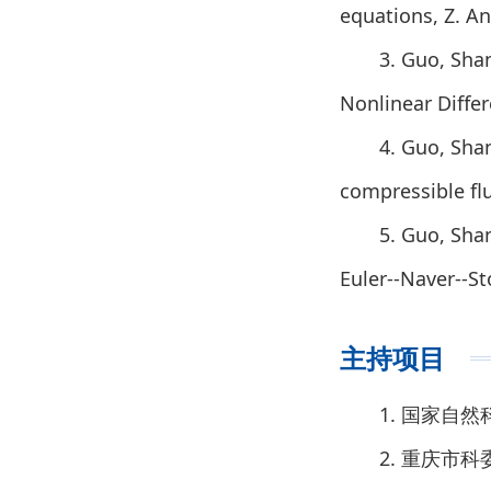
equations, Z. An
3. Guo, Sha
Nonlinear Differ
4. Guo, Sha
compressible flu
5. Guo, Sha
Euler--Naver--St
主持项目
1. 国家自
2. 重庆市