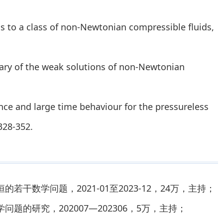
s to a class of non-Newtonian compressible fluids,
dary of the weak solutions of non-Newtonian
ce and large time behaviour for the pressureless
328-352.
干数学问题，2021-01至2023-12，24万，主持；
的研究，202007­—202306，5万，主持；